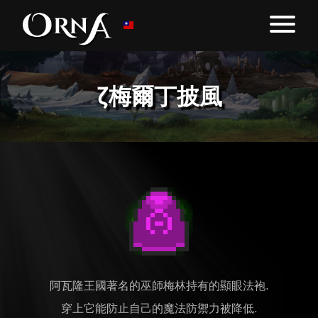
ζ梅爾丁披風
阿瓦隆王國著名的巫師梅林持有的顯眼法袍.
穿上它能防止自己的魔法防禦力被降低.