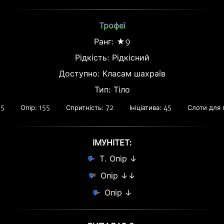
Трофеї
Ранг: ★9
Рідкість:
Рідкісний
Доступно: Класам шахраїв
Тип: Тіло
15
Опір: 155
Спритність: 72
Ініціатива: 45
Слоти для 
ІМУНІТЕТ:
Т. Опір ↓
Опір ↓↓
Опір ↓