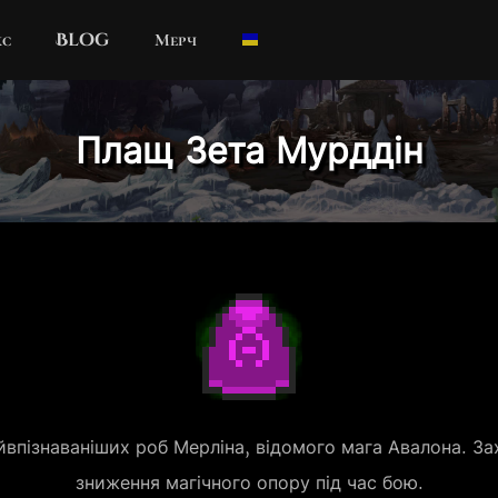
кс
Blog
Мерч
Плащ Зета Мурддін
йвпізнаваніших роб Мерліна, відомого мага Авалона. Зах
зниження магічного опору під час бою.