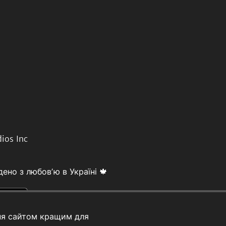
ios Inc
ено з любовʼю в Україні 🍁
ня сайтом кращим для