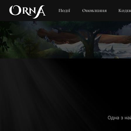
Події
Оновлення
Коде
Одна з на