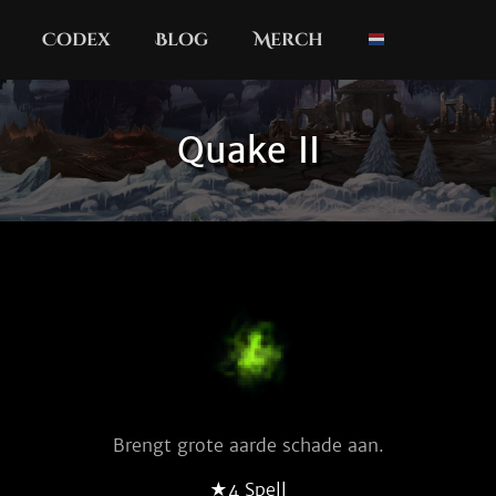
Codex
Blog
Merch
Quake II
Brengt grote aarde schade aan.
★4 Spell