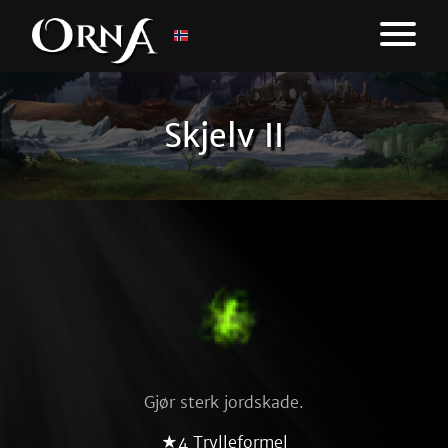
Skjelv II
Gjør sterk jordskade.
★4 Trylleformel