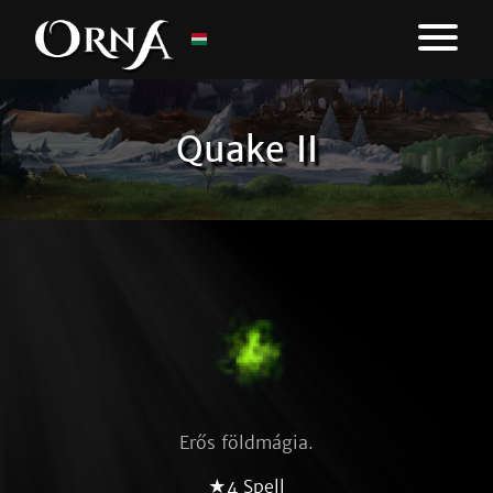
Quake II
Erős földmágia.
★4 Spell