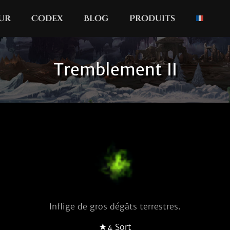
our
Codex
Blog
Produits
Tremblement II
Inflige de gros dégâts terrestres.
★4 Sort