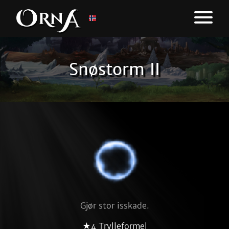
Snøstorm II
Gjør stor isskade.
★4 Trylleformel