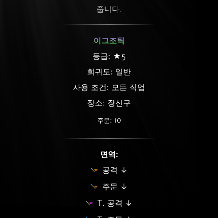
줍니다.
이그조틱
등급: ★5
희귀도:
일반
사용 조건: 모든 직업
장소: 장신구
주문: 10
면역:
공격 ↓
주문 ↓
T. 공격 ↓