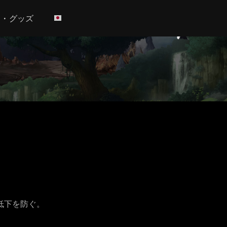
h • グッズ
低下を防ぐ。