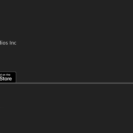
ios Inc
。