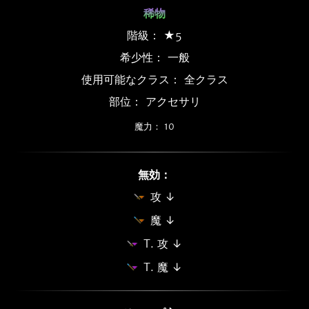
稀物
階級： ★5
希少性：
一般
使用可能なクラス： 全クラス
部位： アクセサリ
魔力： 10
無効：
攻 ↓
魔 ↓
T. 攻 ↓
T. 魔 ↓