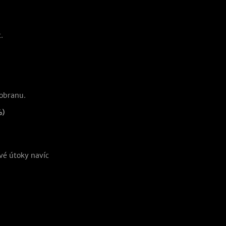
.
 obranu.
%)
vé útoky navíc