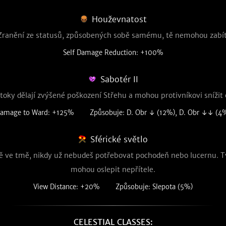
Houževnatost
Zranění ze statusů, způsobených sobě samému, tě nemohou zabít
Self Damage Reduction: +100%
Sabotér II
toky dělají zvýšené poškození Střehu a mohou protivníkovi snížit
amage to Ward: +125%
Způsobuje: D. Obr ↓ (12%), D. Obr ↓↓ (4
Sférické světlo
ně ve tmě, nikdy už nebudeš potřebovat pochodeň nebo lucernu. T
mohou oslepit nepřítele.
View Distance: +20%
Způsobuje: Slepota (5%)
CELESTIAL CLASSES: