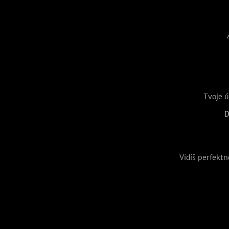
Tvoje ú
D
Vidíš perfekt