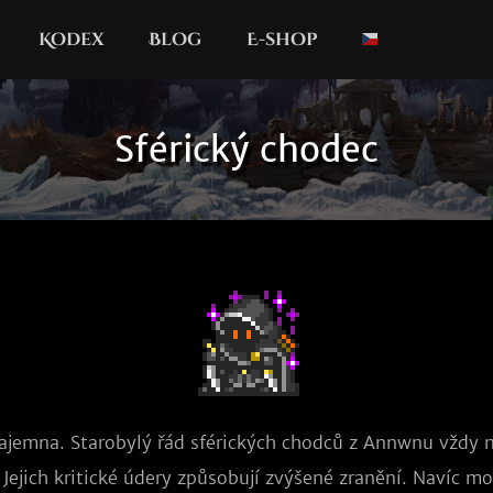
Kodex
Blog
E-shop
Sférický chodec
tajemna. Starobylý řád sférických chodců z Annwnu vždy 
. Jejich kritické údery způsobují zvýšené zranění. Navíc m