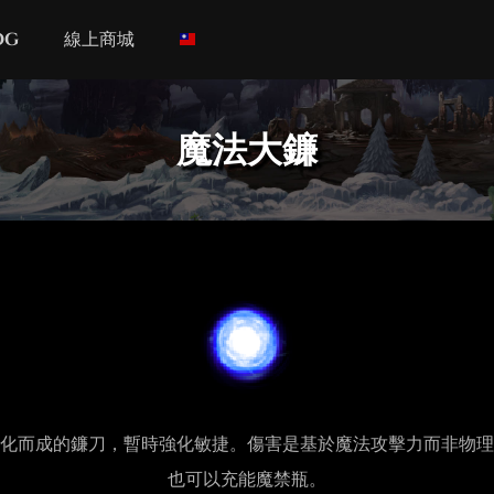
og
線上商城
魔法大鐮
化而成的鐮刀，暫時強化敏捷。傷害是基於魔法攻擊力而非物理
也可以充能魔禁瓶。