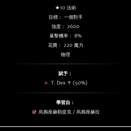
★10 法術
目標： 一個對手
強度： 2600
暴擊機率： 8%
花費： 220 魔力
物理
賦予：
T. Dex ↑ (50%)
學習自：
烏鴉座赫勒提克 / 烏鴉座赫拉