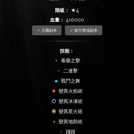
階級：
★4
血量：
416000
✓ 王國副本
✓ 彼方異域副本
技能：
毒藥之擊
二連擊
戰鬥之舞
變異火焰術
變異冰凍術
變異星火術
變異地顫術
踐踏