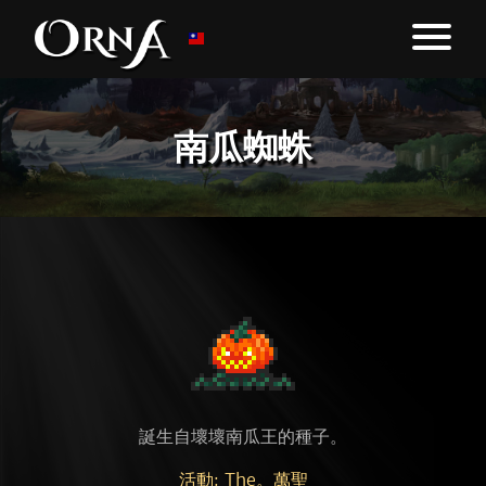
南瓜蜘蛛
誕生自壞壞南瓜王的種子。
活動: The。萬聖