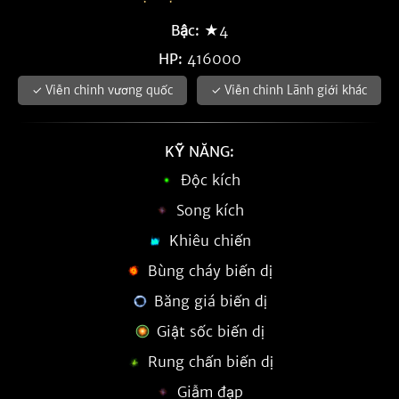
Bậc:
★4
HP:
416000
✓ Viễn chinh vương quốc
✓ Viễn chinh Lãnh giới khác
KỸ NĂNG:
Độc kích
Song kích
Khiêu chiến
Bùng cháy biến dị
Băng giá biến dị
Giật sốc biến dị
Rung chấn biến dị
Giẫm đạp