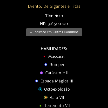
Evento: De Gigantes e Titãs
Tier:
★10
HP:
3.650.000
✓ Incursão em Outros Domínios
HABILIDADES:
Massacre
Romper
Catástrofe II
Espada Mágica III
Octoexplosão
Raio VII
Terremoto VII