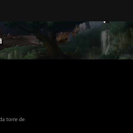
a
da torre de