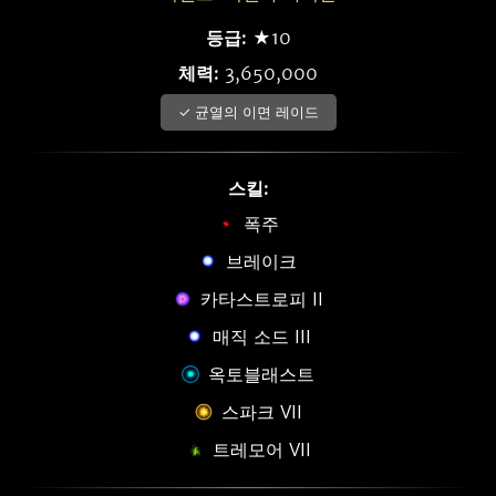
등급:
★10
체력:
3,650,000
✓ 균열의 이면 레이드
스킬:
폭주
브레이크
카타스트로피 II
매직 소드 III
옥토블래스트
스파크 VII
트레모어 VII