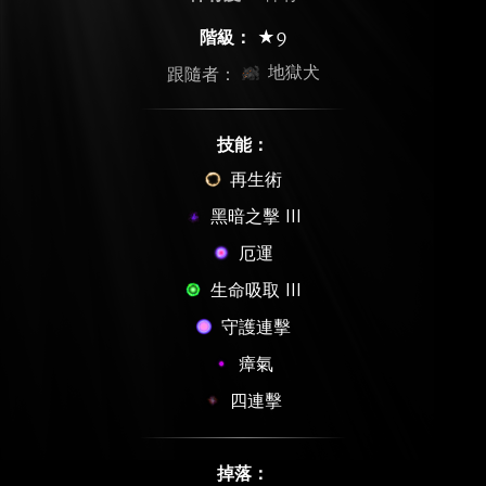
階級：
★9
地獄犬
跟隨者：
技能：
再生術
黑暗之擊 III
厄運
生命吸取 III
守護連擊
瘴氣
四連擊
掉落：