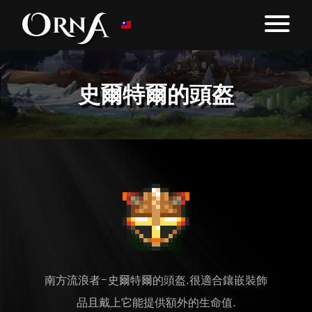
史爾特爾的頭盔
南方流浪者-史爾特爾的頭盔.很適合鑲嵌裝飾
品且戴上它能提供額外的生命值.