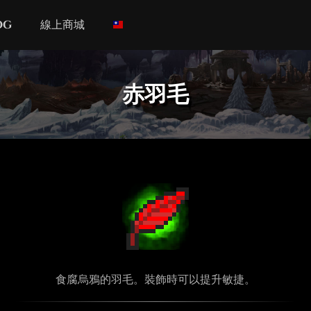
og
線上商城
赤羽毛
食腐烏鴉的羽毛。裝飾時可以提升敏捷。