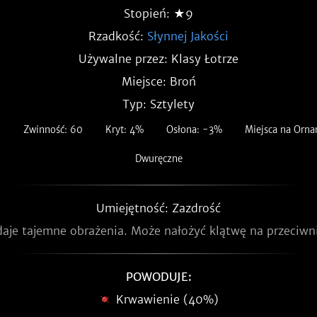
Stopień: ★9
Rzadkość:
Słynnej Jakości
Używalne przez: Klasy Łotrze
Miejsce: Broń
Typ: Sztylety
2
Zwinność: 60
Kryt: 4%
Osłona: -3%
Miejsca na Orna
Dwuręczne
Umiejętność: Zazdrość
aje tajemne obrażenia. Może nałożyć klątwę na przeciwn
POWODUJE:
Krwawienie (40%)