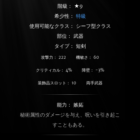
階級： ★9
希少性：
特級
使用可能なクラス： シーフ型クラス
部位： 武器
タイプ： 短剣
攻撃力： 222
機敏さ： 60
クリティカル： 4%
障壁： -3%
装飾品スロット： 10
両手武器
能力： 嫉妬
秘術属性のダメージを与え、呪いを引き起こ
すこともある。