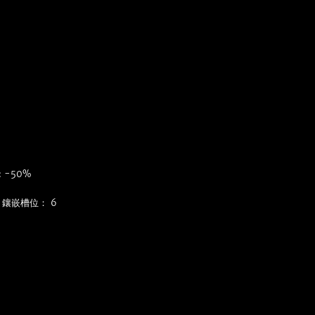
 -50%
鑲嵌槽位： 6