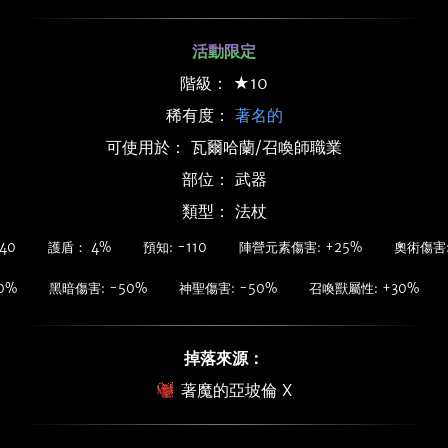
活動限定
階級： ★10
稀有度：
著名的
可使用於： 瓦爾哈蘭/召喚師職業
部位： 武器
類型： 法杖
40
護盾： 4%
預知: -110
陣營元素傷害: +25%
奧術傷害:
0%
黑暗傷害: -50%
神聖傷害: -50%
召喚獸屬性: +30%
掉落來源：
著魔的亞坡倫 X