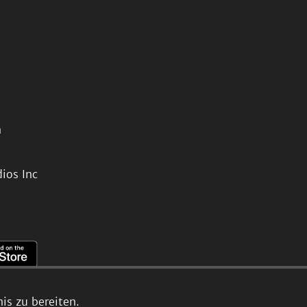
n
ios Inc
s zu bereiten.