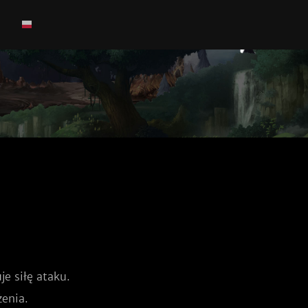
e siłę ataku.
enia.