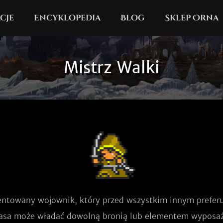
cje
Encyklopedia
Blog
Sklep Orna
Mistrz Walki
ntowany wojownik, który przed wszystkim innym preferuj
lasa może władać dowolną bronią lub elementem wyposaż