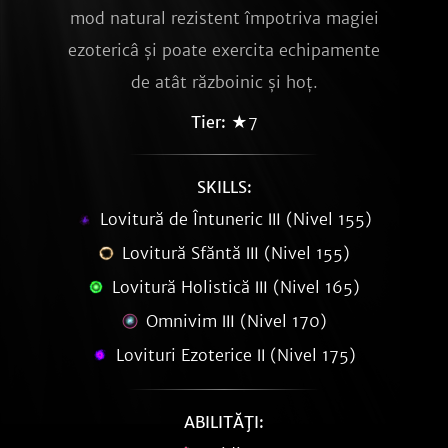
mod natural rezistent împotriva magiei
ezotericâ și poate exercita echipamente
de atât războinic și hoț.
Tier:
★7
SKILLS:
Lovitură de Întuneric Ⅲ (Nivel 155)
Lovitură Sfăntă Ⅲ (Nivel 155)
Lovitură Holistică Ⅲ (Nivel 165)
Omnivim Ⅲ (Nivel 170)
Lovituri Ezoterice Ⅱ (Nivel 175)
ABILITĂŢI: