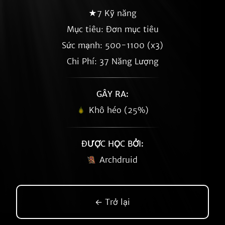
★7 Kỹ năng
Mục tiêu: Đơn mục tiêu
Sức mạnh: 500-1100 (x3)
Chi Phí: 37 Năng Lượng
GÂY RA:
Khô héo (25%)
ĐƯỢC HỌC BỞI:
Archdruid
← Trở lại