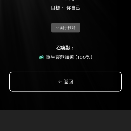
目標： 你自己
✓ 副手技能
召喚獸：
重生靈獸加姆 (100%)
← 返回