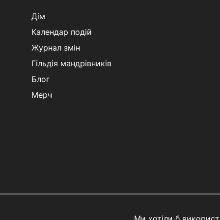
Дім
Календар подій
Журнал змін
Гільдія мандрівників
Блог
Мерч
Ми хотіли б викорис