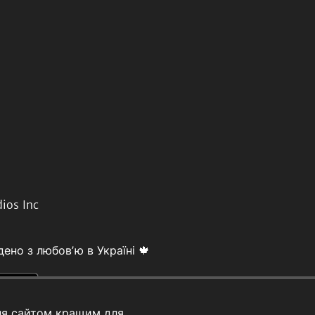
ios Inc
ено з любовʼю в Україні 🍁
ня сайтом кращим для