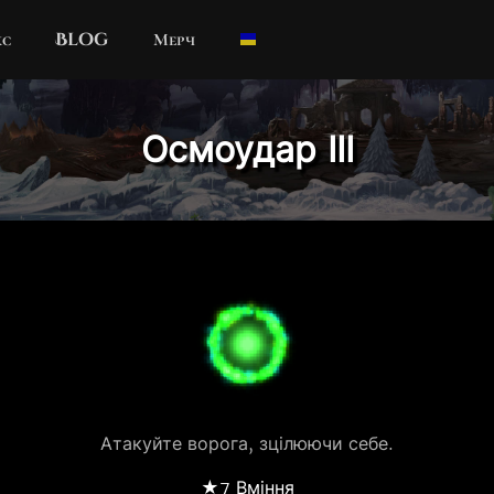
кс
Blog
Мерч
Осмоудар ІІІ
Атакуйте ворога, зцілюючи себе.
★7 Вміння