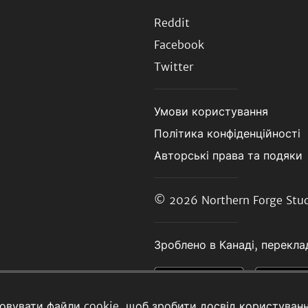
Reddit
Facebook
Twitter
Умови користування
Політика конфіденційності
Авторські права та подяки
© 2026
Northern Forge Stud
Зроблено в Канаді, переклад
товувати файли cookie, щоб зробити досвід користуван