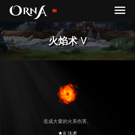
火焰术 V
造成大量的火系伤害。
★8 法术