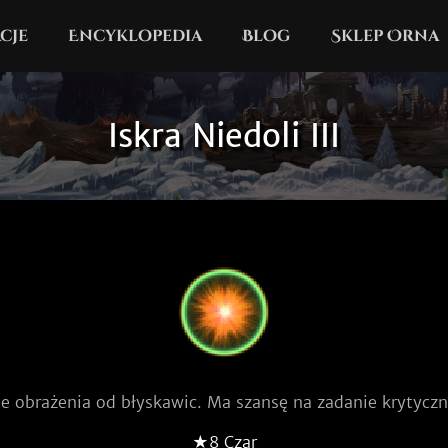
cje
Encyklopedia
Blog
Sklep Orna
Iskra Niedoli III
ie obrażenia od błyskawic. Ma szansę na zadanie krytycz
★8 Czar