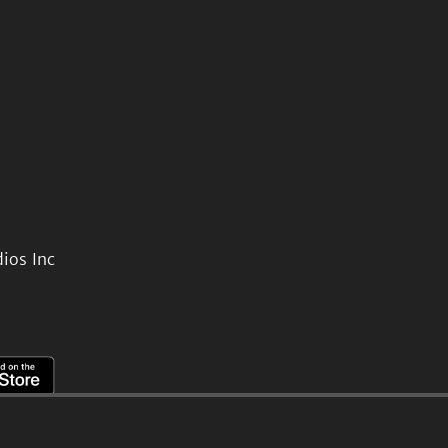
ios Inc
。