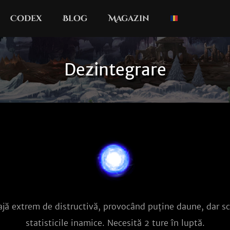
Codex
Blog
Magazin
Dezintegrare
ajă extrem de distructivă, provocând puține daune, dar s
statisticile inamice. Necesită 2 ture în luptă.