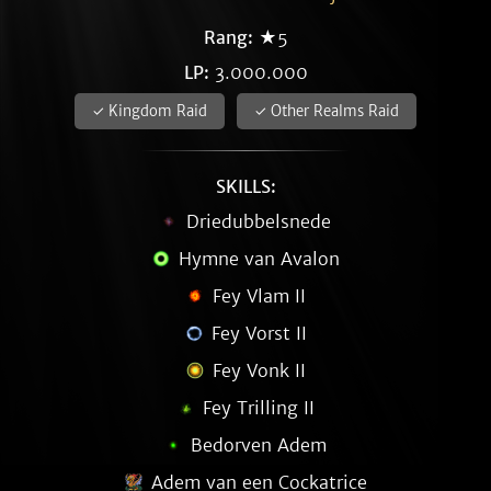
Rang:
★5
LP:
3.000.000
✓ Kingdom Raid
✓ Other Realms Raid
SKILLS:
Driedubbelsnede
Hymne van Avalon
Fey Vlam II
Fey Vorst II
Fey Vonk II
Fey Trilling II
Bedorven Adem
Adem van een Cockatrice