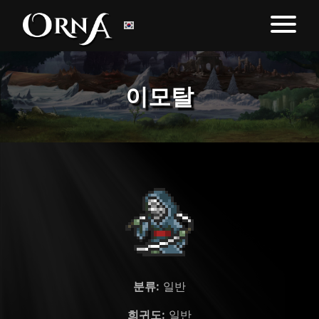
이모탈
분류:
일반
희귀도:
일반