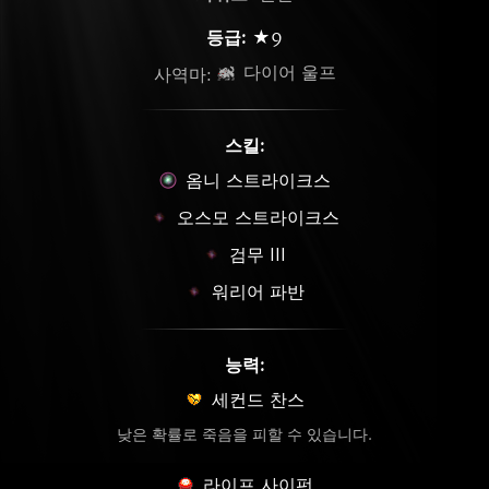
등급:
★9
다이어 울프
사역마:
스킬:
옴니 스트라이크스
오스모 스트라이크스
검무 III
워리어 파반
능력:
세컨드 찬스
낮은 확률로 죽음을 피할 수 있습니다.
라이프 사이펀