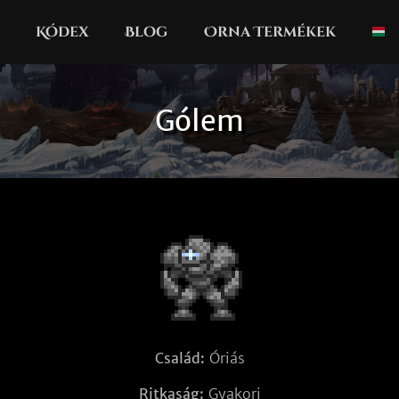
Kódex
Blog
Orna Termékek
Gólem
Család:
Óriás
Ritkaság:
Gyakori