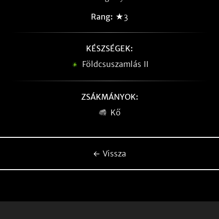
Rang:
★3
KÉSZSÉGEK:
Földcsuszamlás II
ZSÁKMÁNYOK:
Kő
← Vissza