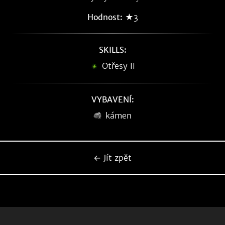
Hodnost:
★3
SKILLS:
Otřesy II
VYBAVENÍ:
kámen
← Jít zpět