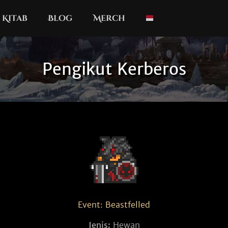
Kitab
Blog
Merch
Pengikut Kerberos
Event: Beastfelled
Jenis:
Hewan