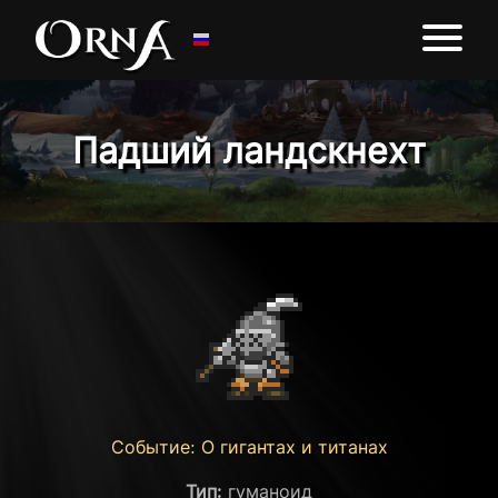
Падший ландскнехт
Событие: О гигантах и титанах
Тип:
гуманоид