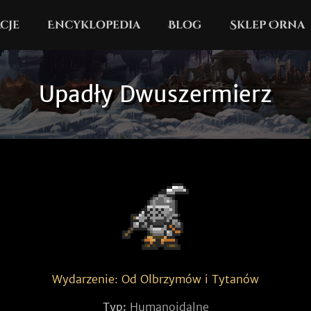
cje
Encyklopedia
Blog
Sklep Orna
Upadły Dwuszermierz
Wydarzenie: Od Olbrzymów i Tytanów
Typ:
Humanoidalne