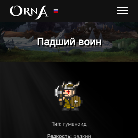
Падший воин
Тип:
гуманоид
Редкость:
редкий