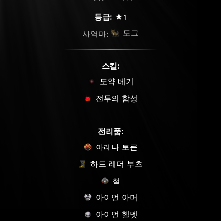
등급:
★1
도그
사역마:
스킬:
도약 베기
전투의 함성
전리품:
아레나 토큰
하드 레더 부츠
철
아이언 아머
아이언 헬멧