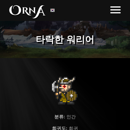
타락한 워리어
분류:
인간
희귀도:
희귀