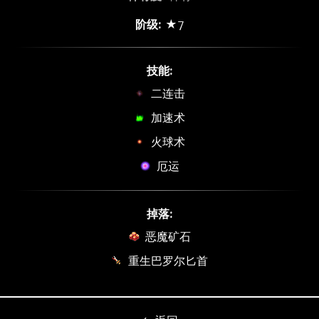
阶级:
★7
技能:
二连击
加速术
火球术
厄运
掉落:
恶魔矿石
重生巴罗尔匕首