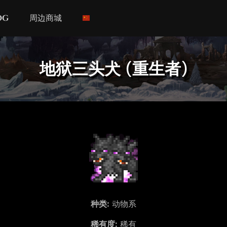
og
周边商城
地狱三头犬 (重生者)
种类:
动物系
稀有度:
稀有