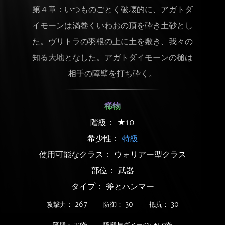
第４章：いつものごとく破壊的に、アガトダ
イモーンは渦巻くいわおの頂を砕き土砂とし
た。ヴリトラの羽根の上に土を敷き、我々の
知る大地となした。アガトダイモーンの槌は
相手の障壁を打ち砕く。
稀物
階級： ★10
希少性：
特級
使用可能なクラス： ウォリアー型クラス
部位： 武器
タイプ： 斧とハンマー
攻撃力： 267
防御： 30
抵抗： 30