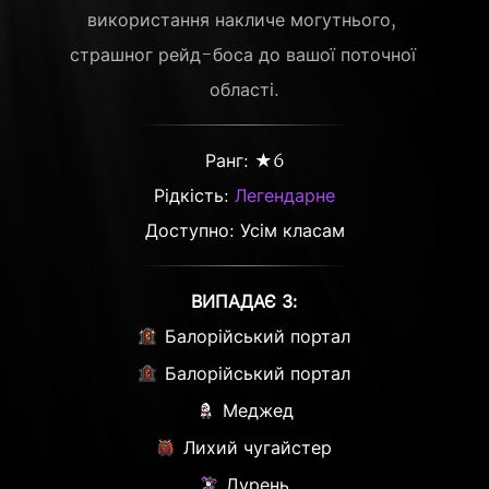
використання накличе могутнього, 
страшног рейд-боса до вашої поточної 
області.
Ранг: ★6
Рідкість:
Легендарне
Доступно: Усім класам
ВИПАДАЄ З:
Балорійський портал
Балорійський портал
Меджед
Лихий чугайстер
Дурень