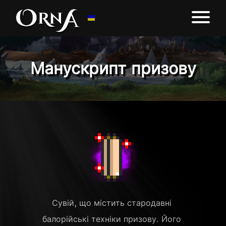
Манускрипт призову
Сувій, що містить стародавні 
балорійські техніки призову. Його 