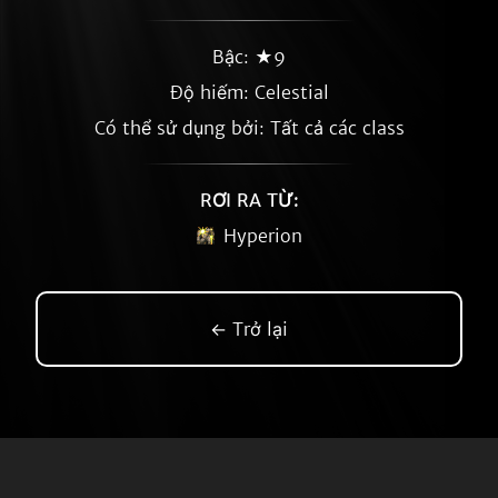
Bậc: ★9
Độ hiếm:
Celestial
Có thể sử dụng bởi: Tất cả các class
RƠI RA TỪ:
Hyperion
← Trở lại