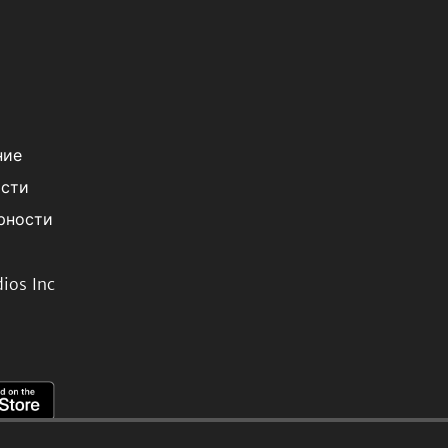
ние
ости
рности
ios Inc