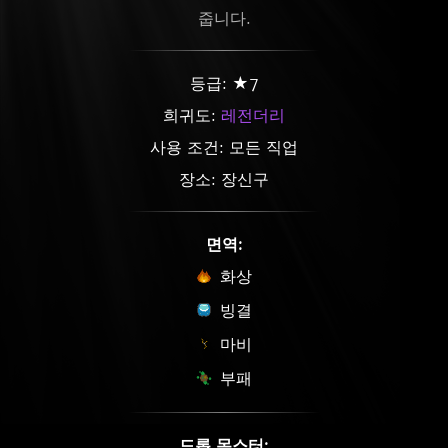
줍니다.
등급: ★7
희귀도:
레전더리
사용 조건: 모든 직업
장소: 장신구
면역:
화상
빙결
마비
부패
드롭 몬스터: