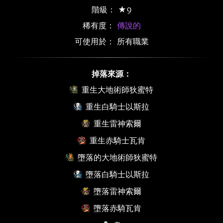
階級： ★9
稀有度：
傳說的
可使用於： 所有職業
掉落來源：
重生大地術師狄蜜特
重生白騎士以斯拉
重生雷神索爾
重生赤騎士瓦肯
墮落的大地術師狄蜜特
墮落白騎士以斯拉
墮落雷神索爾
墮落赤騎瓦肯