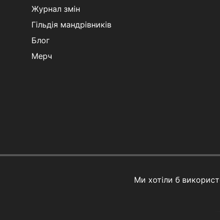
Журнал змін
Гільдія мандрівників
Блог
Мерч
Ми хотіли б викорис