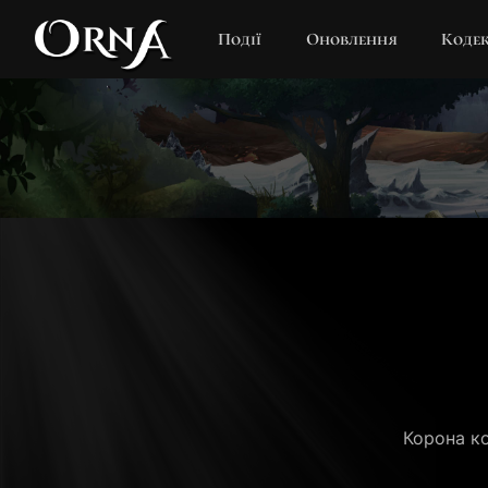
Події
Оновлення
Коде
Корона ко