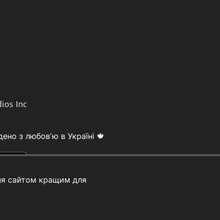
ios Inc
ено з любовʼю в Україні 🍁
ня сайтом кращим для