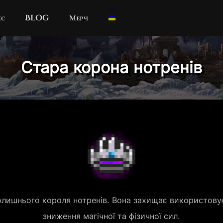
кс
Blog
Мерч
Стара корона нотренів
лишнього короля нотренів. Вона захищає використовую
зниження магічної та фізичної сил.