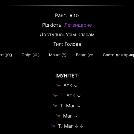
Ранг: ★10
Рідкість:
Легендарне
Доступно: Усім класам
Тип: Голова
т: 303
Опір: 303
Мана: 75
Вард: 3%
Слоти для прик
ІМУНІТЕТ:
Атк ↓
Т. Атк ↓
Т. Маг ↓
Маг ↓
Т. Маг ↓↓