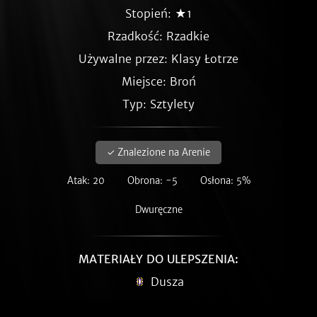
Stopień: ★1
Rzadkość:
Rzadkie
Używalne przez: Klasy Łotrze
Miejsce: Broń
Typ: Sztylety
✓ Znalezione na Arenie
Atak: 20
Obrona: -5
Osłona: 5%
Dwuręczne
MATERIAŁY DO ULEPSZENIA:
Dusza