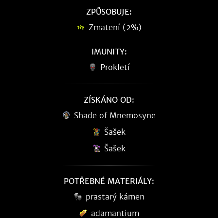
ZPŮSOBUJE:
Zmatení (2%)
IMUNITY:
Prokletí
ZÍSKÁNO OD:
Shade of Mnemosyne
Šašek
Šašek
POTŘEBNÉ MATERIÁLY:
prastarý kámen
adamantium